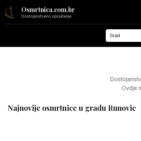
Osmrtnica.com.hr
Dostojanstveno opraštanje
Grad
Dostojanstv
Ovdje m
Najnovije osmrtnice u gradu
Runovic