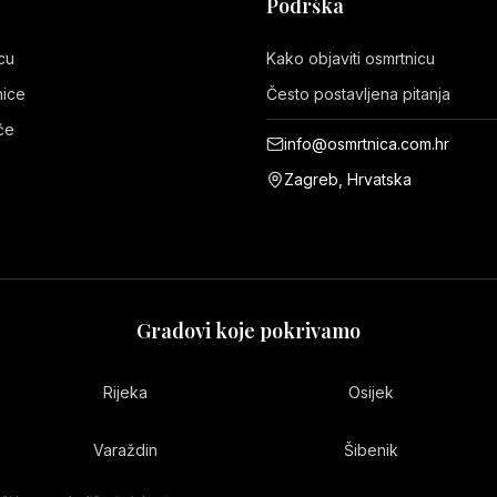
Podrška
cu
Kako objaviti osmrtnicu
nice
Često postavljena pitanja
eće
info@osmrtnica.com.hr
Zagreb, Hrvatska
Gradovi koje pokrivamo
Rijeka
Osijek
Varaždin
Šibenik