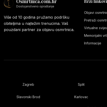
Osmrtnica.com.hr
Brzi linkovi
Dostojanstveno opraštanje
Objavi osmrtni
Više od 10 godina pružamo podršku
Pretraži osmrt
obiteljima u najtežim trenucima. Vaš
Virtualne svij
pouzdani partner za objavu osmrtnica.
Memorijalni vrt
Informacije
Zagreb
Split
Slavonski Brod
Karlovac