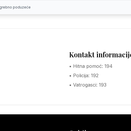
pogrebno poduzeće
Kontakt informacij
• Hitna pomoć: 194
• Policija: 192
• Vatrogasci: 193