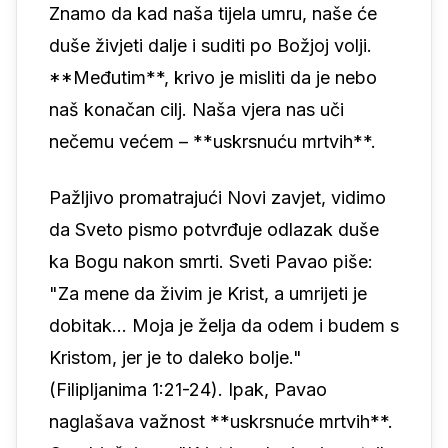
Znamo da kad naša tijela umru, naše će
duše živjeti dalje i suditi po Božjoj volji.
**Međutim**, krivo je misliti da je nebo
naš konačan cilj. Naša vjera nas uči
nečemu većem – **uskrsnuću mrtvih**.
Pažljivo promatrajući Novi zavjet, vidimo
da Sveto pismo potvrđuje odlazak duše
ka Bogu nakon smrti. Sveti Pavao piše:
"Za mene da živim je Krist, a umrijeti je
dobitak… Moja je želja da odem i budem s
Kristom, jer je to daleko bolje."
(Filipljanima 1:21-24). Ipak, Pavao
naglašava važnost **uskrsnuće mrtvih**.