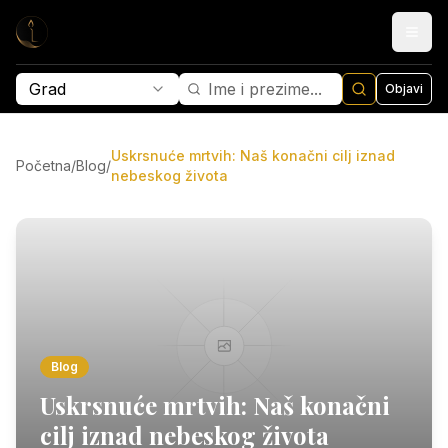
Grad
Objavi
Uskrsnuće mrtvih: Naš konačni cilj iznad
Početna
/
Blog
/
nebeskog života
Blog
Uskrsnuće mrtvih: Naš konačni
cilj iznad nebeskog života