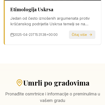
Etimologija Uskrsa
Jedan od često iznošenih argumenata protiv
kršćanskog podrijetla Uskrsa temelji se na
etimologiji engleske riječi Easter. Tvrdi se da
2025-04-23T15:31:38+00:00
Čitaj više
potječe od imena germanske božice Eostre, što
bi, prema nekima, trebalo dokazati da je Uskrs
reciklirana verzija poganskog festivala.
Međutim, taj…
Umrli po gradovima
Pronađite osmrtnice i informacije o preminulima u
vašem gradu