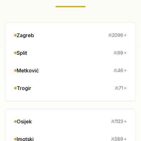
Zagreb
2096
Split
99
Metković
46
Trogir
71
Osijek
1123
Imotski
589