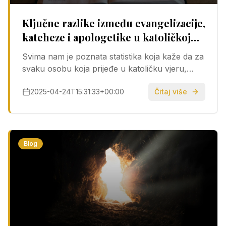
Ključne razlike između evangelizacije,
kateheze i apologetike u katoličkoj
vjeri
Svima nam je poznata statistika koja kaže da za
svaku osobu koja prijeđe u katoličku vjeru,
sedam ih napusti. Čuli ste i da oko 70 % onih
2025-04-24T15:31:33+00:00
Čitaj više
koji uđu u crkvu na uskrsno bdijenje sljedeće
godine ne dolazi redovito na…
Blog