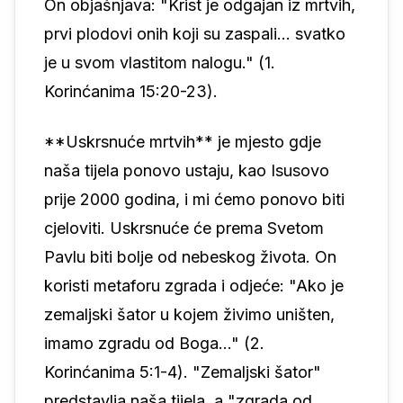
On objašnjava: "Krist je odgajan iz mrtvih,
prvi plodovi onih koji su zaspali… svatko
je u svom vlastitom nalogu." (1.
Korinćanima 15:20-23).
**Uskrsnuće mrtvih** je mjesto gdje
naša tijela ponovo ustaju, kao Isusovo
prije 2000 godina, i mi ćemo ponovo biti
cjeloviti. Uskrsnuće će prema Svetom
Pavlu biti bolje od nebeskog života. On
koristi metaforu zgrada i odjeće: "Ako je
zemaljski šator u kojem živimo uništen,
imamo zgradu od Boga…" (2.
Korinćanima 5:1-4). "Zemaljski šator"
predstavlja naša tijela, a "zgrada od