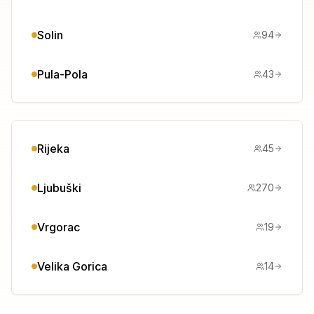
Solin
94
Pula-Pola
43
Rijeka
45
Ljubuški
270
Vrgorac
19
Velika Gorica
14