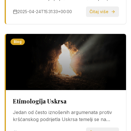
sedam ih napusti. Čuli ste i da oko 70 % onih
2025-04-24T15:31:33+00:00
Čitaj više
koji uđu u crkvu na uskrsno bdijenje sljedeće
godine ne dolazi redovito na…
Blog
Etimologija Uskrsa
Jedan od često iznošenih argumenata protiv
kršćanskog podrijetla Uskrsa temelji se na
etimologiji engleske riječi Easter. Tvrdi se da