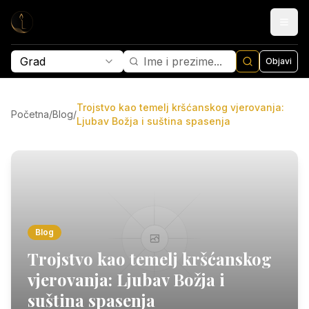
Grad
Objavi
Trojstvo kao temelj kršćanskog vjerovanja:
Početna
/
Blog
/
Ljubav Božja i suština spasenja
Blog
Trojstvo kao temelj kršćanskog
vjerovanja: Ljubav Božja i
suština spasenja