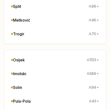
Split
99
Metković
46
Trogir
70
Osijek
1123
Imotski
589
Solin
94
Pula-Pola
43