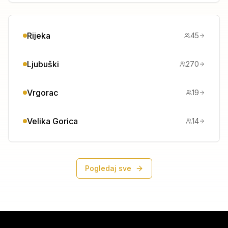
Rijeka
45
Ljubuški
270
Vrgorac
19
Velika Gorica
14
Pogledaj sve