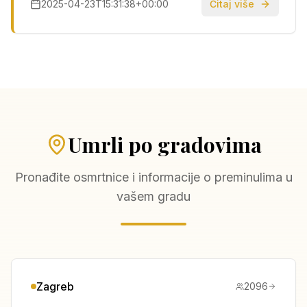
2025-04-23T15:31:38+00:00
Čitaj više
potječe od imena germanske božice Eostre, što
bi, prema nekima, trebalo dokazati da je Uskrs
reciklirana verzija poganskog festivala.
Međutim, taj…
Umrli po gradovima
Pronađite osmrtnice i informacije o preminulima u
vašem gradu
Zagreb
2096